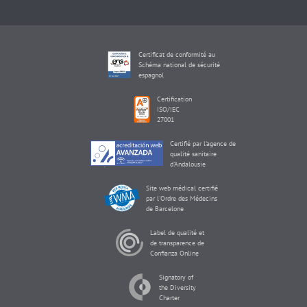
Certificat de conformité au
Schéma national de sécurité
espagnol
Certification
ISO/IEC
27001
Certifié par l'agence de
qualité sanitaire
d'Andalousie
Site web médical certifié
par l'Ordre des Médecins
de Barcelone
Label de qualité et
de transparence de
Confianza Online
Signatory of
the Diversity
Charter