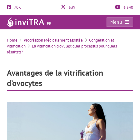
70K
539
6.540
Menu
FR
Avantages de la vitrification d’ovocytes
Home
Procréation Médicalement assistée
Congélation et
vitrification
La vitrification d'ovules: quel processus pour quels
résultats?
Avantages de la vitrification
d’ovocytes