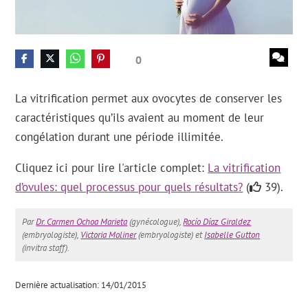
0
La vitrification permet aux ovocytes de conserver les
caractéristiques qu’ils avaient au moment de leur
congélation durant une période illimitée.
Cliquez ici pour lire l'article complet:
La vitrification
d’ovules: quel processus pour quels résultats?
(
39).
Par
Dr. Carmen Ochoa Marieta
(gynécologue),
Rocío Díaz Giraldez
(embryologiste),
Victoria Moliner
(embryologiste) et
Isabelle Gutton
(invitra staff).
Dernière actualisation: 14/01/2015