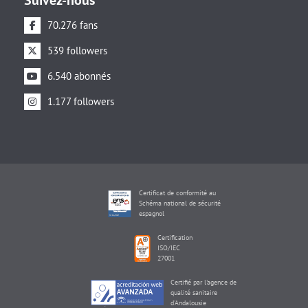
Suivez-nous
70.276 fans
539 followers
6.540 abonnés
1.177 followers
Certificat de conformité au
Schéma national de sécurité
espagnol
Certification
ISO/IEC
27001
Certifié par l'agence de
qualité sanitaire
d'Andalousie