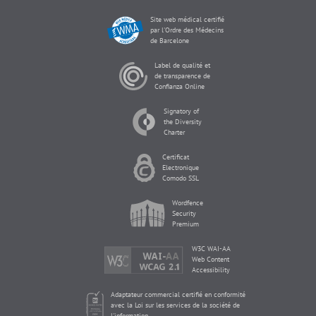
Site web médical certifié
par l'Ordre des Médecins
de Barcelone
Label de qualité et
de transparence de
Confianza Online
Signatory of
the Diversity
Charter
Certificat
Electronique
Comodo SSL
Wordfence
Security
Premium
W3C WAI-AA
Web Content
Accessibility
Adaptateur commercial certifié en conformité
avec la Loi sur les services de la société de
l'information