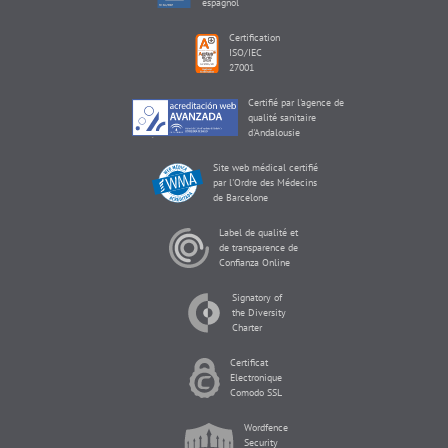
espagnol
Certification
ISO/IEC
27001
Certifié par l'agence de
qualité sanitaire
d'Andalousie
Site web médical certifié
par l'Ordre des Médecins
de Barcelone
Label de qualité et
de transparence de
Confianza Online
Signatory of
the Diversity
Charter
Certificat
Electronique
Comodo SSL
Wordfence
Security