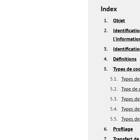
Index
1.
Objet
2.
Identificati
l'informatio
3.
Identificati
4.
Définitions
5.
Types de coo
5.1.
Types de 
5.2.
Type de 
5.3.
Types de
5.4.
Types de
5.5.
Types de 
6.
Profilage
7.
Transfert d