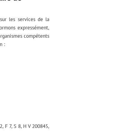
sur les services de la
nformons expressément,
s organismes compétents
n :
, F 7, S 8, H V 200845,