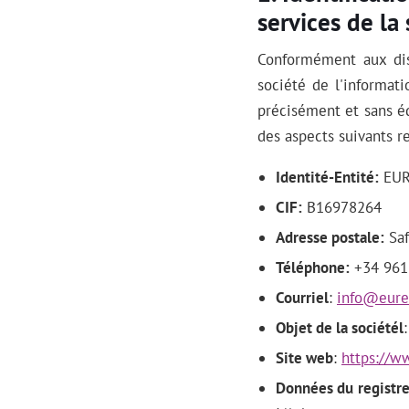
services de la
Conformément aux disp
société de l'informat
précisément et sans éq
des aspects suivants re
Identité-Entité:
EURE
CIF:
B16978264
Adresse postale:
Saf
Téléphone:
+34 961
Courriel
:
info@eurek
Objet de la sociétél
Site web
:
https://ww
Données du registre