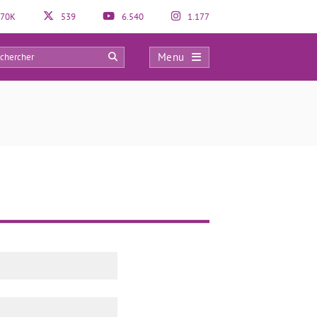
70K
539
6.540
1.177
Menu
0