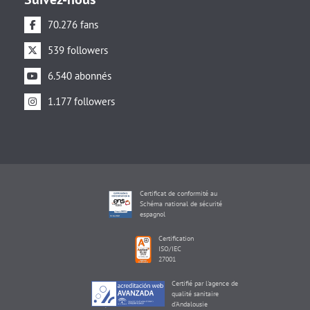
70.276 fans
539 followers
6.540 abonnés
1.177 followers
Certificat de conformité au
Schéma national de sécurité
espagnol
Certification
ISO/IEC
27001
Certifié par l'agence de
qualité sanitaire
d'Andalousie