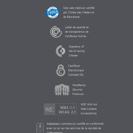
Site web médical certifié
par l'Ordre des Médecins
de Barcelone
Label de qualité et
de transparence de
Confianza Online
Signatory of
the Diversity
Charter
Certificat
Electronique
Comodo SSL
Wordfence
Security
Premium
W3C WAI-AA
Web Content
Accessibility
Adaptateur commercial certifié en conformité
avec la Loi sur les services de la société de
l'information