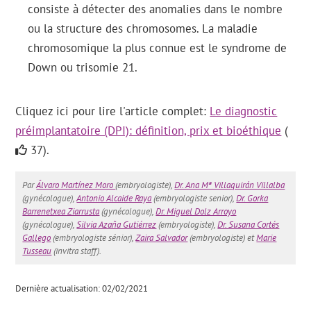
consiste à détecter des anomalies dans le nombre
ou la structure des chromosomes. La maladie
chromosomique la plus connue est le syndrome de
Down ou trisomie 21.
Cliquez ici pour lire l'article complet:
Le diagnostic
préimplantatoire (DPI): définition, prix et bioéthique
(
37).
Par
Álvaro Martínez Moro
(embryologiste),
Dr. Ana Mª Villaquirán Villalba
(gynécologue),
Antonio Alcaide Raya
(embryologiste senior),
Dr. Gorka
Barrenetxea Ziarrusta
(gynécologue),
Dr. Miguel Dolz Arroyo
(gynécologue),
Silvia Azaña Gutiérrez
(embryologiste),
Dr. Susana Cortés
Gallego
(embryologiste sénior),
Zaira Salvador
(embryologiste) et
Marie
Tusseau
(invitra staff).
Dernière actualisation: 02/02/2021