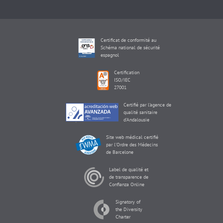
Certificat de conformité au
Schéma national de sécurité
espagnol
Certification
ISO/IEC
27001
Certifié par l'agence de
qualité sanitaire
d'Andalousie
Site web médical certifié
par l'Ordre des Médecins
de Barcelone
Label de qualité et
de transparence de
Confianza Online
Signatory of
the Diversity
Charter