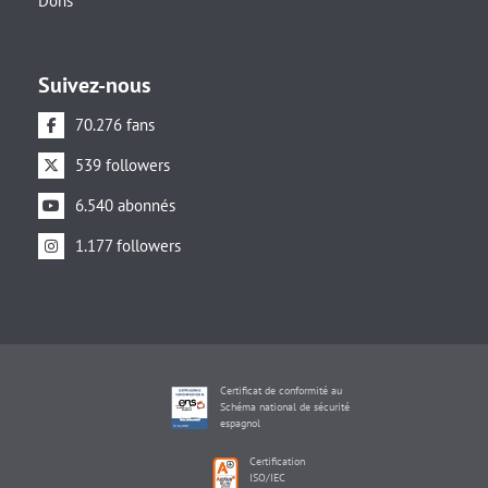
Dons
Suivez-nous
70.276 fans
539 followers
6.540 abonnés
1.177 followers
Certificat de conformité au
Schéma national de sécurité
espagnol
Certification
ISO/IEC