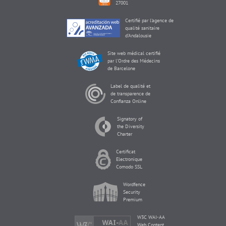
27001
Certifié par l'agence de
qualité sanitaire
d'Andalousie
Site web médical certifié
par l'Ordre des Médecins
de Barcelone
Label de qualité et
de transparence de
Confianza Online
Signatory of
the Diversity
Charter
Certificat
Electronique
Comodo SSL
Wordfence
Security
Premium
W3C WAI-AA
Web Content