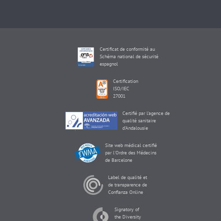
Certificat de conformité au
Schéma national de sécurité
espagnol
Certification
ISO/IEC
27001
Certifié par l'agence de
qualité sanitaire
d'Andalousie
Site web médical certifié
par l'Ordre des Médecins
de Barcelone
Label de qualité et
de transparence de
Confianza Online
Signatory of
the Diversity