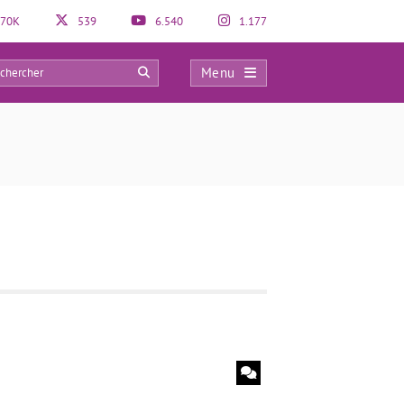
70K
539
6.540
1.177
Menu
0