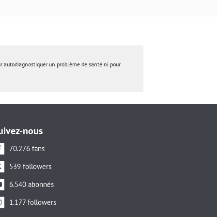
ur autodiagnostiquer un problème de santé ni pour
uivez-nous
70.276 fans
539 followers
6.540 abonnés
1.177 followers