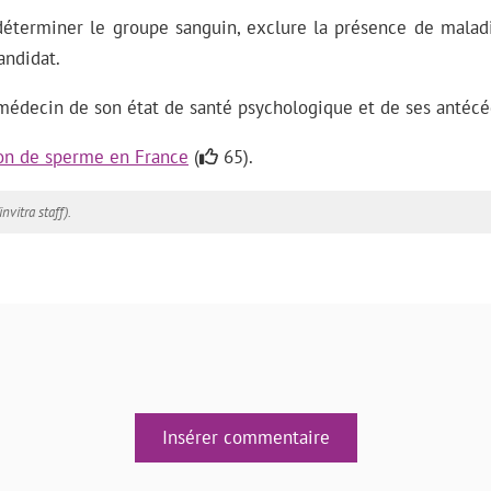
déterminer le groupe sanguin, exclure la présence de maladie
andidat.
édecin de son état de santé psychologique et de ses antécéd
on de sperme en France
(
65).
invitra staff).
Insérer commentaire