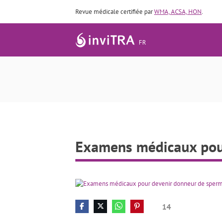
Revue médicale certifiée par
WMA, ACSA, HON
.
FR
Exame
Examens médicaux pou
14