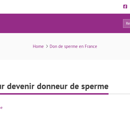
14
ns médicaux pour devenir donneur de sperme
Home
Don de sperme en France
r devenir donneur de sperme