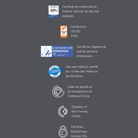
Certificat de conformité au
Schéma national de sécurité
espagnol
Certification
ISO/IEC
27001
Certifié par l'agence de
qualité sanitaire
d'Andalousie
Site web médical certifié
par l'Ordre des Médecins
de Barcelone
Label de qualité et
de transparence de
Confianza Online
Signatory of
the Diversity
Charter
Certificat
Electronique
Comodo SSL