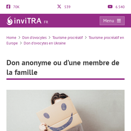
70K
539
6.540
Menu
FR
Don anonyme ou d’une membre de la famille
Home
Don d'ovocytes
Tourisme procréatif
Tourisme procréatif en
Europe
Don d'ovocytes en Ukraine
Don anonyme ou d’une membre de
la famille