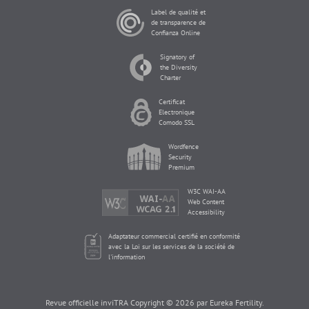
Label de qualité et
de transparence de
Confianza Online
Signatory of
the Diversity
Charter
Certificat
Electronique
Comodo SSL
Wordfence
Security
Premium
W3C WAI-AA
Web Content
Accessibility
Adaptateur commercial certifié en conformité
avec la Loi sur les services de la société de
l'information
Revue officielle inviTRA Copyright © 2026 par Eureka Fertility.