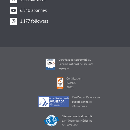
6.540 abonnés
1.177 followers
Certificat de conformité au
Schéma national de sécurité
espagnol
Certification
ISO/IEC
27001
Certifié par l'agence de
qualité sanitaire
d'Andalousie
Site web médical certifié
par l'Ordre des Médecins
de Barcelone