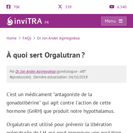
70K
539
6.540
Menu
FR
FAQs
Home
FAQs
Dr. Jon Ander Agirregoikoa
À quoi sert Orgalutran ?
Par
Dr. Jon Ander Agirregoikoa
(gynécologue - ART
Reproducción).
Dernière actualisation: 04/10/2018
C'est un médicament "antagoniste de la
gonadolibérine" qui agit contre l'action de cette
hormone (GnRH) que produit notre hypothalamus.
Orgalutran est utilisé pour prévenir la libération
prématurée de LH, qui peut provoquer une ovulation