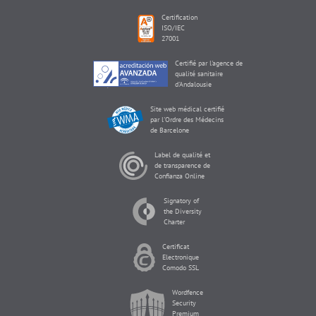
Certification
ISO/IEC
27001
Certifié par l'agence de
qualité sanitaire
d'Andalousie
Site web médical certifié
par l'Ordre des Médecins
de Barcelone
Label de qualité et
de transparence de
Confianza Online
Signatory of
the Diversity
Charter
Certificat
Electronique
Comodo SSL
Wordfence
Security
Premium