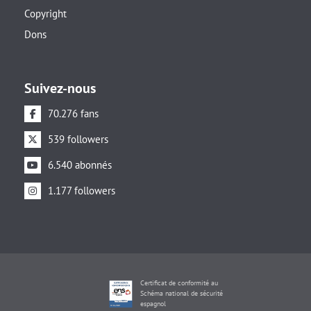
Copyright
Dons
Suivez-nous
70.276 fans
539 followers
6.540 abonnés
1.177 followers
Certificat de conformité au
Schéma national de sécurité
espagnol