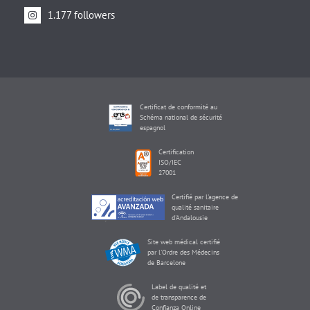
1.177 followers
Certificat de conformité au
Schéma national de sécurité
espagnol
Certification
ISO/IEC
27001
Certifié par l'agence de
qualité sanitaire
d'Andalousie
Site web médical certifié
par l'Ordre des Médecins
de Barcelone
Label de qualité et
de transparence de
Confianza Online