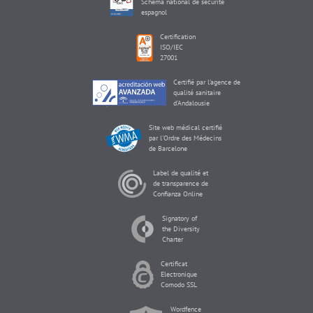
Schéma national de sécurité
espagnol
Certification
ISO/IEC
27001
Certifié par l'agence de
qualité sanitaire
d'Andalousie
Site web médical certifié
par l'Ordre des Médecins
de Barcelone
Label de qualité et
de transparence de
Confianza Online
Signatory of
the Diversity
Charter
Certificat
Electronique
Comodo SSL
Wordfence