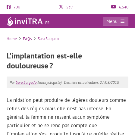
70K
539
6.540
Menu
FR
FAQs
Home
FAQs
Sara Salgado
L'implantation est-elle
douloureuse ?
Par
Sara Salgado
(embryologiste).
Dernière actualisation: 27/08/2018
La nidation peut produire de légères douleurs comme
celles des règles mais elle n'est pas intense. En
général, la femme ne ressent aucun symptôme
particulier et ne se rend pas compte que
l'implantation s'est produite jusqu'à ce qu'elle réalise