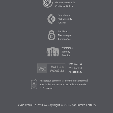
de transparence de
Confianza Online
Signatory of
the Diversity
Charter
Certificat
Electronique
Comodo SSL
Wordfence
Security
Premium
W3C WAI-AA
Web Content
Accessibility
Adaptateur commercial certifié en conformité
avec la Loi sur les services de la société de
l'information
Revue officielle inviTRA Copyright © 2026 par Eureka Fertility.