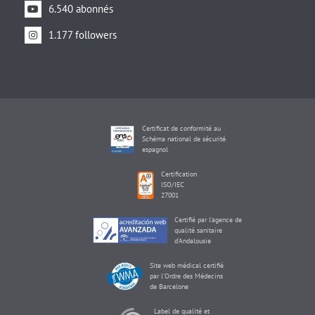
6.540 abonnés
1.177 followers
Certificat de conformité au
Schéma national de sécurité
espagnol
Certification
ISO/IEC
27001
Certifié par l'agence de
qualité sanitaire
d'Andalousie
Site web médical certifié
par l'Ordre des Médecins
de Barcelone
Label de qualité et