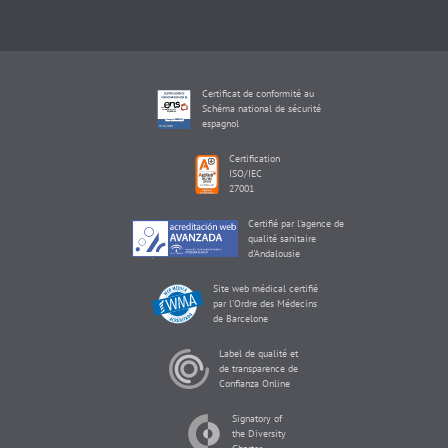
Certificat de conformité au
Schéma national de sécurité
espagnol
Certification
ISO/IEC
27001
Certifié par l'agence de
qualité sanitaire
d'Andalousie
Site web médical certifié
par l'Ordre des Médecins
de Barcelone
Label de qualité et
de transparence de
Confianza Online
Signatory of
the Diversity