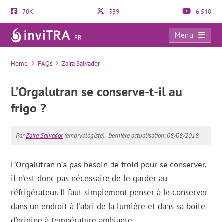
70K
539
6.540
Menu
FR
FAQs
Home
FAQs
Zaira Salvador
L'Orgalutran se conserve-t-il au
frigo ?
Par
Zaira Salvador
(embryologiste).
Dernière actualisation: 08/08/2018
L'Orgalutran n'a pas besoin de froid pour se conserver,
il n'est donc pas nécessaire de le garder au
réfrigérateur. Il faut simplement penser à le conserver
dans un endroit à l'abri de la lumière et dans sa boîte
d'origine à température ambiante.