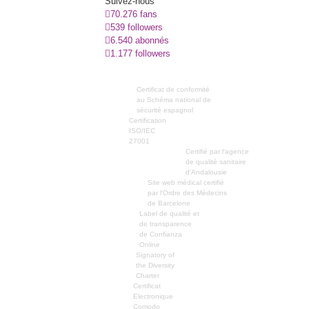
Suivez-nous
70.276 fans
539 followers
6.540 abonnés
1.177 followers
Certificat de conformité
au Schéma national de
sécurité espagnol
Certification
ISO/IEC
27001
Certifié par l'agence
de qualité sanitaire
d'Andalousie
Site web médical certifié
par l'Ordre des Médecins
de Barcelone
Label de qualité et
de transparence
de Confianza
Online
Signatory of
the Diversity
Charter
Certificat
Electronique
Comodo