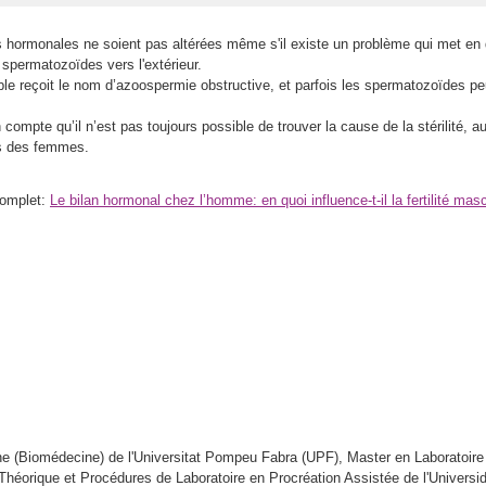
rs hormonales ne soient pas altérées même s'il existe un problème qui met en d
 spermatozoïdes vers l'extérieur.
le reçoit le nom d’azoospermie obstructive, et parfois les spermatozoïdes pe
 compte qu’il n’est pas toujours possible de trouver la cause de la stérilité, 
 des femmes.
 complet:
Le bilan hormonal chez l’homme: en quoi influence-t-il la fertilité mas
e (Biomédecine) de l'Universitat Pompeu Fabra (UPF), Master en Laboratoire
Théorique et Procédures de Laboratoire en Procréation Assistée de l'Universi