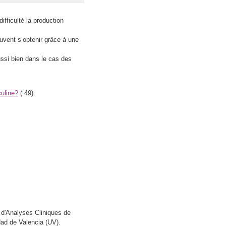
ifficulté la production
uvent s’obtenir grâce à une
aussi bien dans le cas des
culine?
(
49).
 d'Analyses Cliniques de
dad de Valencia (UV).