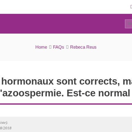
21
FAQs
Home
FAQs
Rebeca Reus
hormonaux sont corrects, ma
'azoospermie. Est-ce normal
ste).
08/2018