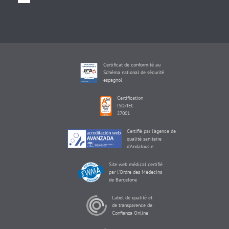
Certificat de conformité au
Schéma national de sécurité
espagnol
Certification
ISO/IEC
27001
Certifié par l'agence de
qualité sanitaire
d'Andalousie
Site web médical certifié
par l'Ordre des Médecins
de Barcelone
Label de qualité et
de transparence de
Confianza Online