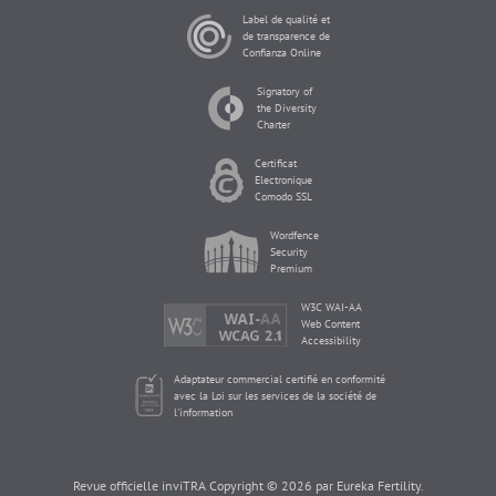
Label de qualité et
de transparence de
Confianza Online
Signatory of
the Diversity
Charter
Certificat
Electronique
Comodo SSL
Wordfence
Security
Premium
W3C WAI-AA
Web Content
Accessibility
Adaptateur commercial certifié en conformité
avec la Loi sur les services de la société de
l'information
Revue officielle inviTRA Copyright © 2026 par Eureka Fertility.