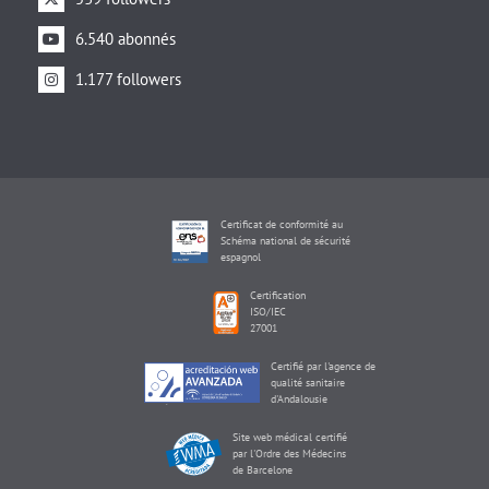
6.540 abonnés
1.177 followers
Certificat de conformité au
Schéma national de sécurité
espagnol
Certification
ISO/IEC
27001
Certifié par l'agence de
qualité sanitaire
d'Andalousie
Site web médical certifié
par l'Ordre des Médecins
de Barcelone