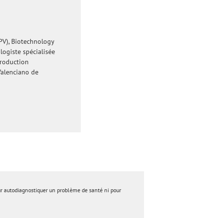
PV), Biotechnology
logiste spécialisée
production
Valenciano de
ur autodiagnostiquer un problème de santé ni pour