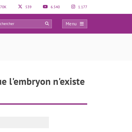
70K
539
6.540
1.177
Menu
0
ue l'embryon n'existe