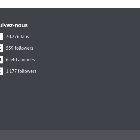
uivez-nous
70.276 fans
539 followers
6.540 abonnés
1.177 followers