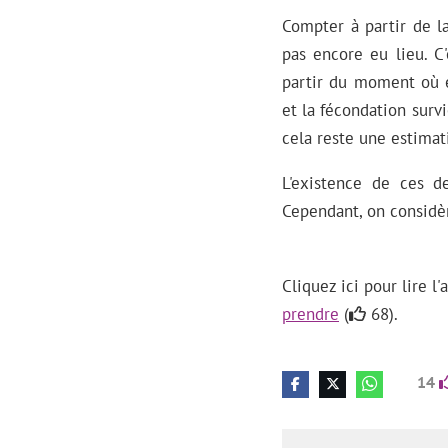
Compter à partir de l
pas encore eu lieu. C
partir du moment où el
et la fécondation sur
cela reste une estimat
L'existence de ces d
Cependant, on considè
Cliquez ici pour lire l
prendre
(
68).
14