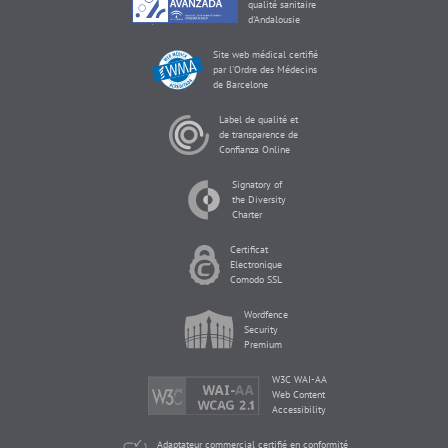
qualité sanitaire
d'Andalousie
Site web médical certifié
par l'Ordre des Médecins
de Barcelone
Label de qualité et
de transparence de
Confianza Online
Signatory of
the Diversity
Charter
Certificat
Electronique
Comodo SSL
Wordfence
Security
Premium
W3C WAI-AA
Web Content
Accessibility
Adaptateur commercial certifié en conformité