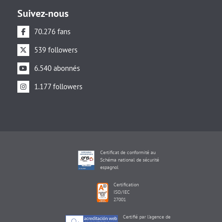
Suivez-nous
70.276 fans
539 followers
6.540 abonnés
1.177 followers
Certificat de conformité au
Schéma national de sécurité
espagnol
Certification
ISO/IEC
27001
Certifié par l'agence de