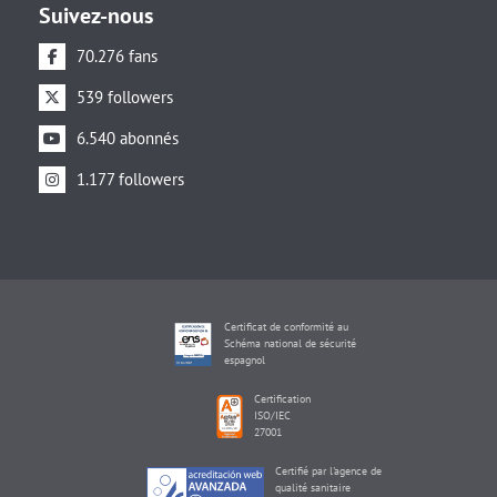
Suivez-nous
70.276 fans
539 followers
6.540 abonnés
1.177 followers
Certificat de conformité au
Schéma national de sécurité
espagnol
Certification
ISO/IEC
27001
Certifié par l'agence de
qualité sanitaire