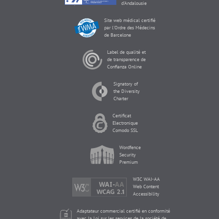
d'Andalousie
Site web médical certifié
par l'Ordre des Médecins
de Barcelone
Label de qualité et
de transparence de
Confianza Online
Signatory of
the Diversity
Charter
Certificat
Electronique
Comodo SSL
Wordfence
Security
Premium
W3C WAI-AA
Web Content
Accessibility
Adaptateur commercial certifié en conformité
avec la Loi sur les services de la société de