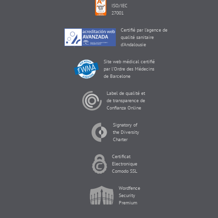
ISO/IEC
27001
Certifié par l'agence de
qualité sanitaire
d'Andalousie
Site web médical certifié
par l'Ordre des Médecins
de Barcelone
Label de qualité et
de transparence de
Confianza Online
Signatory of
the Diversity
Charter
Certificat
Electronique
Comodo SSL
Wordfence
Security
Premium