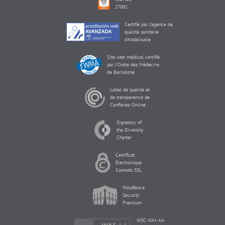
27001
Certifié par l'agence de
qualité sanitaire
d'Andalousie
Site web médical certifié
par l'Ordre des Médecins
de Barcelone
Label de qualité et
de transparence de
Confianza Online
Signatory of
the Diversity
Charter
Certificat
Electronique
Comodo SSL
Wordfence
Security
Premium
W3C WAI-AA