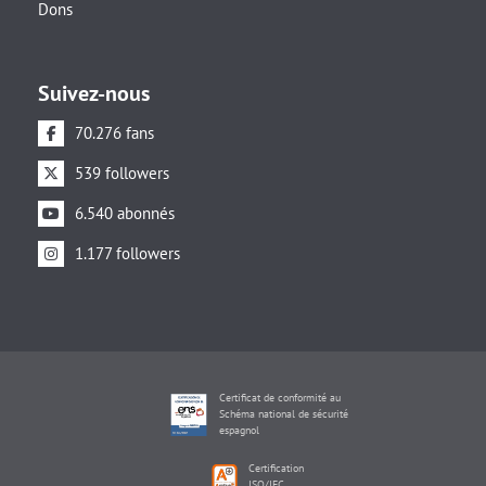
Dons
Suivez-nous
70.276 fans
539 followers
6.540 abonnés
1.177 followers
Certificat de conformité au
Schéma national de sécurité
espagnol
Certification
ISO/IEC