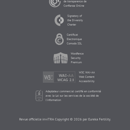
de transparence de
Confianza Online
Signatory of
the Diversity
Charter
Certificat
Electronique
Comodo SSL
Wordfence
Security
Premium
W3C WAI-AA
Web Content
Accessibility
Adaptateur commercial certifié en conformité
avec la Loi sur les services de la société de
l'information
Revue officielle inviTRA Copyright © 2026 par Eureka Fertility.