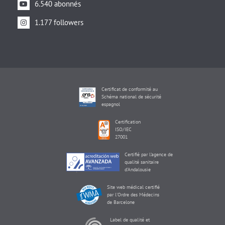
6.540 abonnés
1.177 followers
Certificat de conformité au
Schéma national de sécurité
espagnol
Certification
ISO/IEC
27001
Certifié par l'agence de
qualité sanitaire
d'Andalousie
Site web médical certifié
par l'Ordre des Médecins
de Barcelone
Label de qualité et