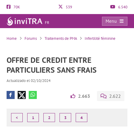
70K
539
6.540
Menu
FR
OFFRE DE CREDIT ENTRE PARTICULIERS SANS FRAIS
Home
Forums
Traitements de PMA
Infertilité féminine
OFFRE DE CREDIT ENTRE
PARTICULIERS SANS FRAIS
Actualizado el 02/10/2024
2.663
2.622
<
1
2
3
4