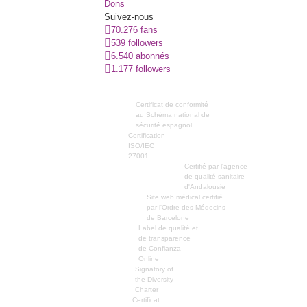
Dons
Suivez-nous
70.276 fans
539 followers
6.540 abonnés
1.177 followers
Certificat de conformité
au Schéma national de
sécurité espagnol
Certification
ISO/IEC
27001
Certifié par l'agence
de qualité sanitaire
d'Andalousie
Site web médical certifié
par l'Ordre des Médecins
de Barcelone
Label de qualité et
de transparence
de Confianza
Online
Signatory of
the Diversity
Charter
Certificat