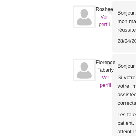
Roshee
Bonjour
Ver
mon mar
perfil
réussite
28/04/2
Florence
Bonjour
Tabarly
Si votr
Ver
perfil
votre m
assistée
corrects
Les tau
patient
atteint