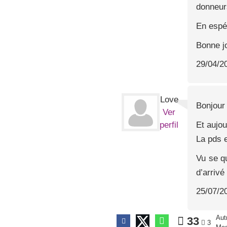
donneurs
En espér
Bonne j
29/04/2
Love
Bonjour 
Ver
Et aujou
perfil
La pds e
Vu se qu
d’arrivé
25/07/2
Aut
33
3