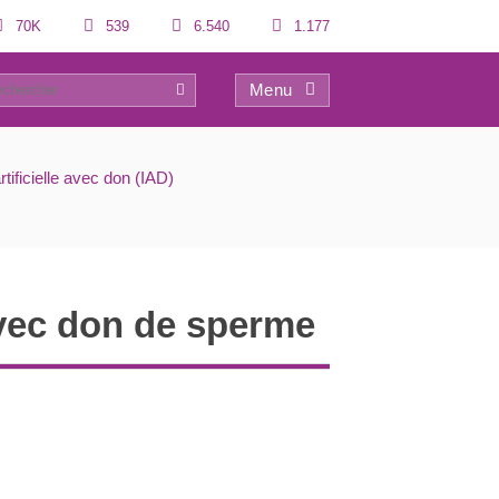
70K
539
6.540
1.177
Menu
0
tificielle avec don (IAD)
 avec don de sperme