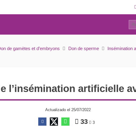
30
e l’insémination artificielle avec don de sperme
on de gamètes et d’embryons
Don de sperme
Insémination ar
e l’insémination artificielle
Actualizado el 25/07/2022
33
3