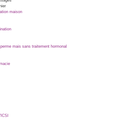
ssages
nier
ation maison
ination
e sperme mais sans traitement hormonal
rmacie
l'ICSI