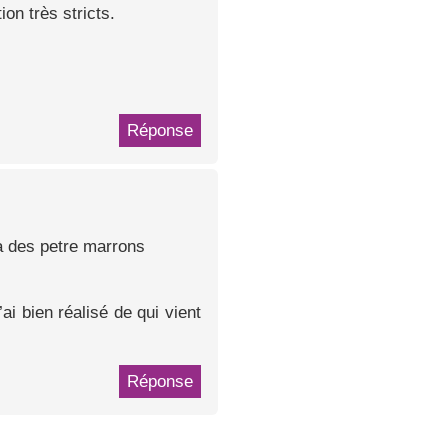
on très stricts.
Réponse
 la des petre marrons
’ai bien réalisé de qui vient
Réponse