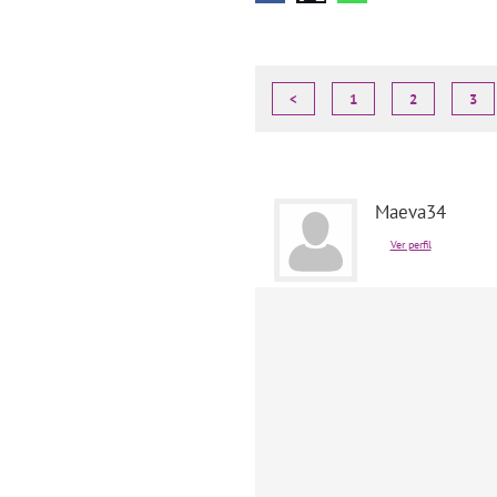
<
1
2
3
Maeva34
Ver perfil