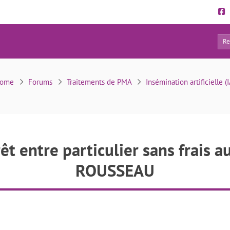
13
ulier sans frais auprès de Mme Anita ROUSSEAU
ome
Forums
Traitements de PMA
Insémination artificielle (I
t entre particulier sans frais 
ROUSSEAU