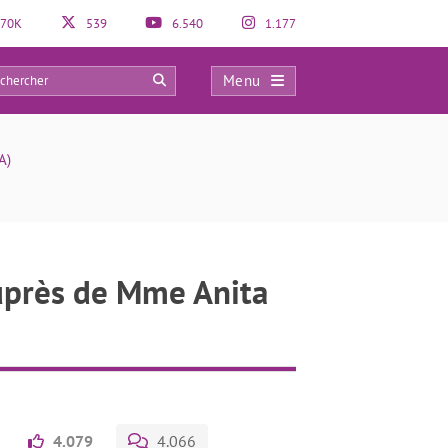
70K
539
6.540
1.177
Menu
0
A)
auprès de Mme Anita
4.079
4.066