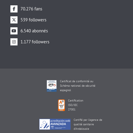
70.276 fans
539 followers
6.540 abonnés
1.177 followers
Certificat de conformité au
Schéma national de sécurité
espagnol
Certification
ISO/IEC
27001
Certifié par l'agence de
qualité sanitaire
d'Andalousie