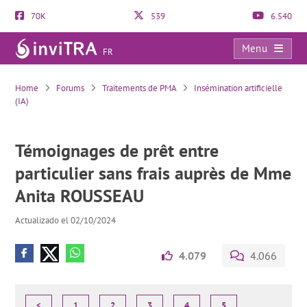
70K
539
6.540
Menu
FR
Témoignages de prêt entre particulier sans frais auprès de Mme Anita ROUSSEAU
Home
Forums
Traitements de PMA
Insémination artificielle
(IA)
Témoignages de prêt entre
particulier sans frais auprès de Mme
Anita ROUSSEAU
Actualizado el 02/10/2024
4.079
4.066
<
1
2
3
4
5