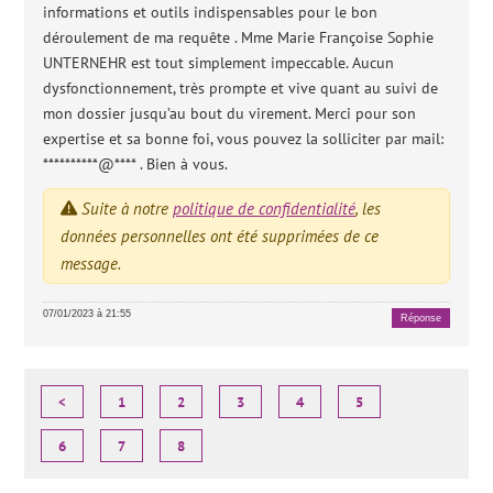
informations et outils indispensables pour le bon
déroulement de ma requête . Mme Marie Françoise Sophie
UNTERNEHR est tout simplement impeccable. Aucun
dysfonctionnement, très prompte et vive quant au suivi de
mon dossier jusqu’au bout du virement. Merci pour son
expertise et sa bonne foi, vous pouvez la solliciter par mail:
**********@**** . Bien à vous.
Suite à notre
politique de confidentialité
, les
données personnelles ont été supprimées de ce
message.
07/01/2023 à 21:55
Réponse
<
1
2
3
4
5
6
7
8