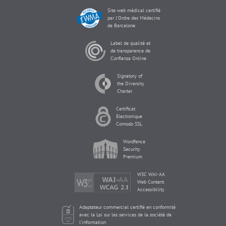
Site web médical certifié
par l'Ordre des Médecins
de Barcelone
Label de qualité et
de transparence de
Confianza Online
Signatory of
the Diversity
Charter
Certificat
Electronique
Comodo SSL
Wordfence
Security
Premium
W3C WAI-AA
Web Content
Accessibility
Adaptateur commercial certifié en conformité
avec la Loi sur les services de la société de
l'information