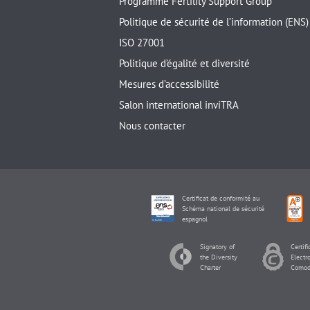
Programme Fertility Support Group
Politique de sécurité de l’information (ENS)
ISO 27001
Politique d’égalité et diversité
Mesures d’accessibilité
Salon international inviTRA
Nous contacter
Certificat de conformité au
Schéma national de sécurité
espagnol
Signatory of
Certifi
the Diversity
Electr
Charter
Comod