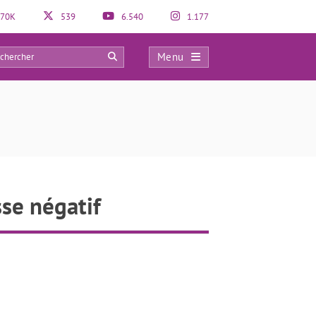
70K
539
6.540
1.177
Menu
0
se négatif