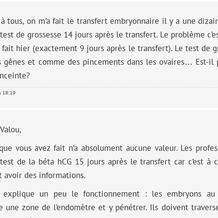
à tous, on m’a fait le transfert embryonnaire il y a une dizai
 test de grossesse 14 jours après le transfert. Le problème c’es
ai fait hier (exactement 9 jours après le transfert). Le test de 
s gênes et comme des pincements dans les ovaires… Est-il p
ceinte?
à 18:19
Valou,
 que vous avez fait n’a absolument aucune valeur. Les prof
 test de la béta hCG 15 jours après le transfert car c’est à
 avoir des informations.
 explique un peu le fonctionnement : les embryons au 
e une zone de l’endomètre et y pénétrer. Ils doivent travers