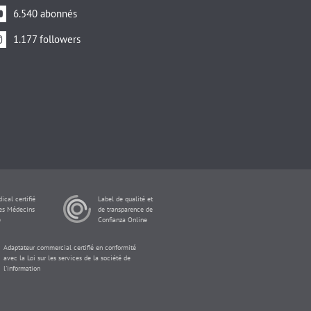
6.540 abonnés
1.177 followers
ical certifié
Label de qualité et
des Médecins
de transparence de
e
Confianza Online
Adaptateur commercial certifié en conformité
avec la Loi sur les services de la société de
l'information