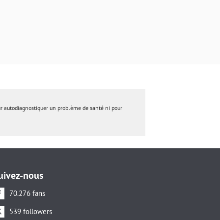
ur autodiagnostiquer un problème de santé ni pour
uivez-nous
70.276 fans
539 followers