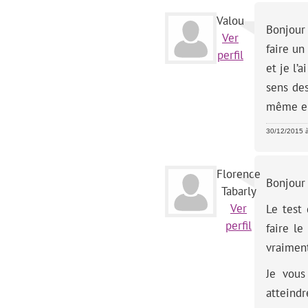
Valou
Bonjour 
Ver
faire un
perfil
et je l’
sens de
même en
30/12/2015 
Florence
Bonjour 
Tabarly
Ver
Le test
perfil
faire le
vraiment
Je vous
atteindr