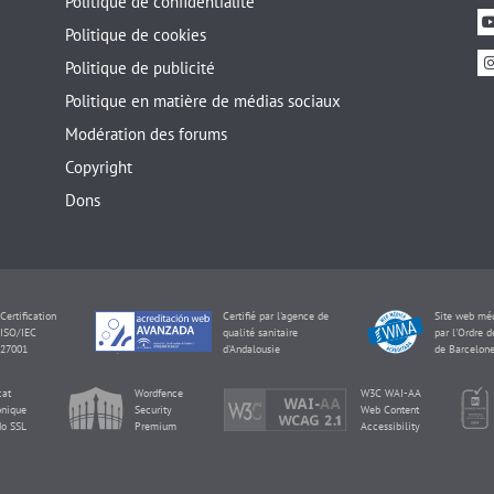
Politique de confidentialité
Politique de cookies
Politique de publicité
Politique en matière de médias sociaux
Modération des forums
Copyright
Dons
Certification
Certifié par l'agence de
Site web méd
ISO/IEC
qualité sanitaire
par l'Ordre 
27001
d'Andalousie
de Barcelon
cat
Wordfence
W3C WAI-AA
onique
Security
Web Content
o SSL
Premium
Accessibility