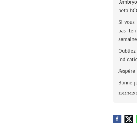
l’embry
beta-hCG
Si vous 
pas ter
semaine 
Oubliez 
indicati
J’espère
Bonne j
31/12/2015 