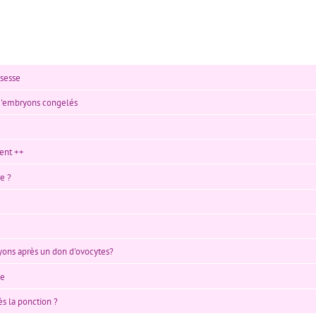
ssesse
 d'embryons congelés
ent ++
e ?
yons après un don d'ovocytes?
se
s la ponction ?