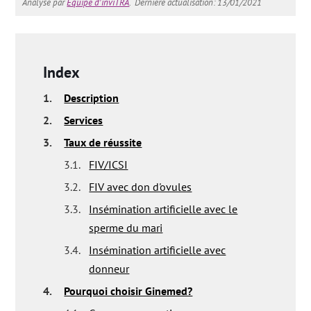
Analysé par
Équipe d'inviTRA
.
Dernière actualisation: 13/01/2021
Index
1.
Description
2.
Services
3.
Taux de réussite
3.1.
FIV/ICSI
3.2.
FIV avec don d'ovules
3.3.
Insémination artificielle avec le
sperme du mari
3.4.
Insémination artificielle avec
donneur
4.
Pourquoi choisir Ginemed?