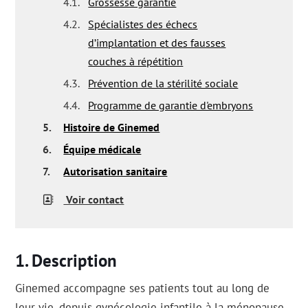
4.1.
Grossesse garantie
4.2.
Spécialistes des échecs
d’implantation et des fausses
couches à répétition
4.3.
Prévention de la stérilité sociale
4.4.
Programme de garantie d'embryons
5.
Histoire de Ginemed
6.
Équipe médicale
7.
Autorisation sanitaire
Voir contact
Description
Ginemed accompagne ses patients tout au long de
leur vie, depuis gynécologie infantile à la ménopause,