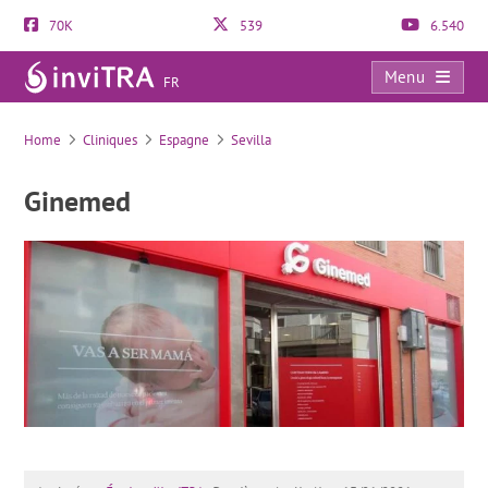
70K
539
6.540
Menu
FR
Ginemed
Home
Cliniques
Espagne
Sevilla
Ginemed