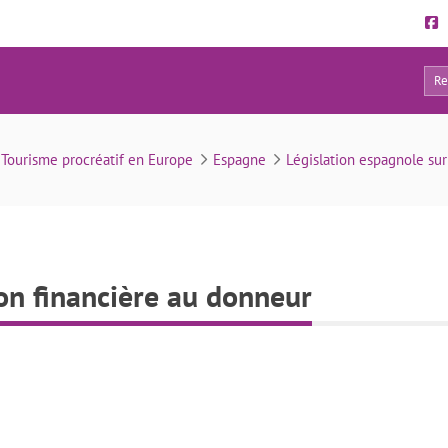
0
Verser une compensation financière au donneur
Tourisme procréatif en Europe
Espagne
Législation espagnole sur
on financière au donneur