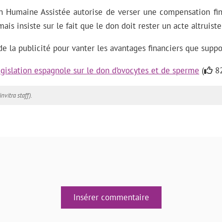
on Humaine Assistée autorise de verser une compensation fi
ais insiste sur le fait que le don doit rester un acte altruiste
e de la publicité pour vanter les avantages financiers que sup
gislation espagnole sur le don d’ovocytes et de sperme
(
82
invitra staff).
Insérer commentaire