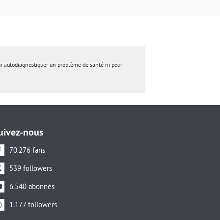
ur autodiagnostiquer un problème de santé ni pour
uivez-nous
70.276 fans
539 followers
6.540 abonnés
1.177 followers