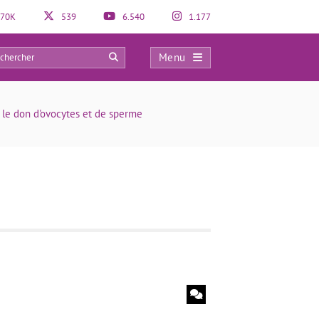
70K
539
6.540
1.177
Menu
0
 le don d'ovocytes et de sperme