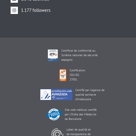
1.177 followers
Certificat de conformité au
Schéma national de sécurité
espagnol
Certification
ISO/IEC
27001
Certifié par l'agence de
qualité sanitaire
d'Andalousie
Site web médical certifié
par l'Ordre des Médecins
de Barcelone
Label de qualité et
de transparence de