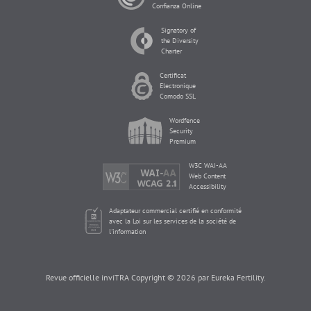
Confianza Online
Signatory of
the Diversity
Charter
Certificat
Electronique
Comodo SSL
Wordfence
Security
Premium
W3C WAI-AA
Web Content
Accessibility
Adaptateur commercial certifié en conformité
avec la Loi sur les services de la société de
l'information
Revue officielle inviTRA Copyright © 2026 par Eureka Fertility.