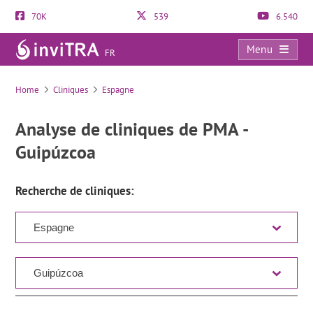
70K
539
6.540
Menu
FR
Liste des cliniques
Home
Cliniques
Espagne
Analyse de cliniques de PMA -
Guipúzcoa
Recherche de cliniques: