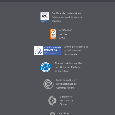
Certificat de conformité au
Schéma national de sécurité
espagnol
Certification
ISO/IEC
27001
Certifié par l'agence de
qualité sanitaire
d'Andalousie
Site web médical certifié
par l'Ordre des Médecins
de Barcelone
Label de qualité et
de transparence de
Confianza Online
Signatory of
the Diversity
Charter
Certificat