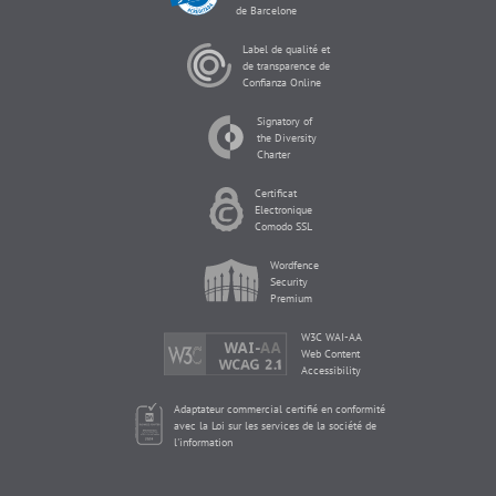
de Barcelone
Label de qualité et
de transparence de
Confianza Online
Signatory of
the Diversity
Charter
Certificat
Electronique
Comodo SSL
Wordfence
Security
Premium
W3C WAI-AA
Web Content
Accessibility
Adaptateur commercial certifié en conformité
avec la Loi sur les services de la société de
l'information