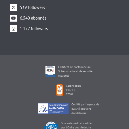
539 followers
6.540 abonnés
1.177 followers
Certificat de conformité au
Schéma national de sécurité
espagnol
Certification
ISO/IEC
27001
Certifié par l'agence de
qualité sanitaire
d'Andalousie
Site web médical certifié
par l'Ordre des Médecins