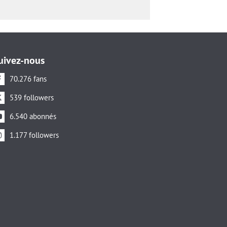
uivez-nous
70.276 fans
539 followers
6.540 abonnés
1.177 followers