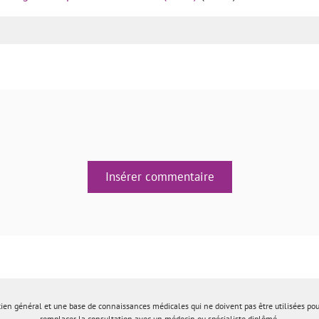
Insérer commentaire
tien général et une base de connaissances médicales qui ne doivent pas être utilisées po
remplacer la consultation avec un médecin ou spécialiste diplômé.