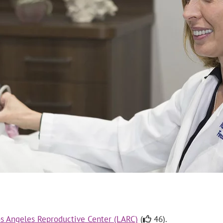
s Angeles Reproductive Center (LARC)
(
46).