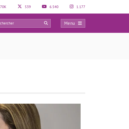
70K
539
6.540
1.177
Menu
0