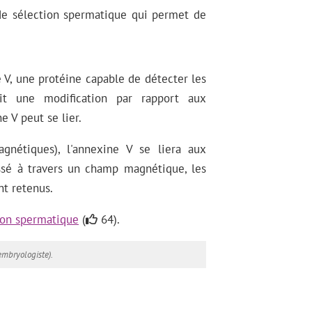
de sélection spermatique qui permet de
 V, une protéine capable de détecter les
it une modification par rapport aux
e V peut se lier.
gnétiques), l'annexine V se liera aux
assé à travers un champ magnétique, les
nt retenus.
ion spermatique
(
64).
embryologiste).