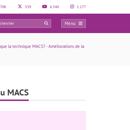
70K
539
6.540
1.177
Menu
0
 que la technique MACS? - Améliorations de la
 ou MACS