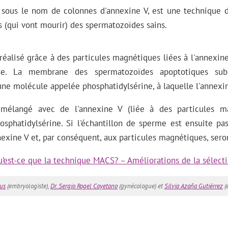
sous le nom de colonnes d'annexine V, est une technique 
 (qui vont mourir) des spermatozoïdes sains.
éalisé grâce à des particules magnétiques liées à l'annexine
tose. La membrane des spermatozoïdes apoptotiques sub
une molécule appelée phosphatidylsérine, à laquelle l'annexin
t mélangé avec de l'annexine V (liée à des particules ma
osphatidylsérine. Si l'échantillon de sperme est ensuite p
exine V et, par conséquent, aux particules magnétiques, sero
’est-ce que la technique MACS? – Améliorations de la sélect
us
(embryologiste),
Dr. Sergio Rogel Cayetano
(gynécologue) et
Silvia Azaña Gutiérrez
(