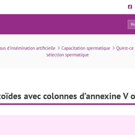
0
atozoïdes avec colonnes d’annexine V ou MACS
us d'insémination artificielle
Capacitation spermatique
Qu'est-ce
sélection spermatique
zoïdes avec colonnes d’annexine V