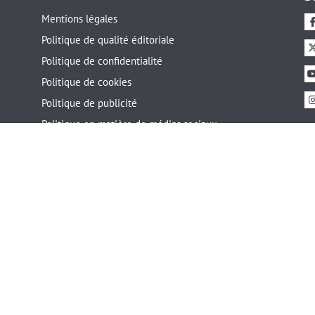
Mentions légales
Politique de qualité éditoriale
Politique de confidentialité
Politique de cookies
Politique de publicité
Politique en matière de médias sociaux
Modération des forums
Copyright
Dons
Certification
Certifié par l'agence de
Site web méd
ISO/IEC
qualité sanitaire
par l'Ordre 
27001
d'Andalousie
de Barcelon
cat
Wordfence
W3C WAI-AA