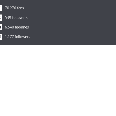
70.276 fans
539 followers
6.540 abonnés
1.177 followers
ical certifié
Label de qualité et
des Médecins
de transparence de
e
Confianza Online
Adaptateur commercial certifié en conformité