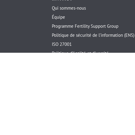
Qui sommes-nous
Équipe
Programme Fertility Support Group
Politique de sécurité de l’information (ENS)
ISO 27001
Politique d’égalité et diversité
Mesures d’accessibilité
Salon international inviTRA
Nous contacter
Certificat de conformité au
Schéma national de sécurité
espagnol
Signatory of
Certifi