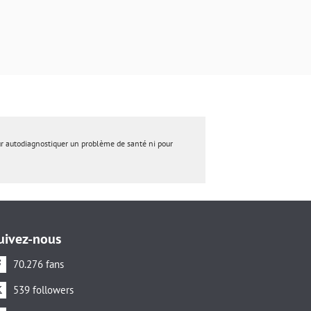
ur autodiagnostiquer un problème de santé ni pour
uivez-nous
70.276 fans
539 followers