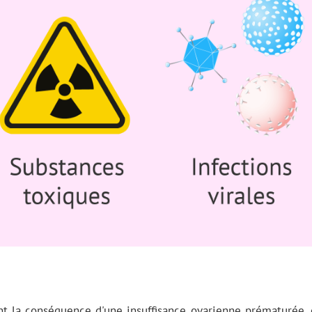
la conséquence d'une insuffisance ovarienne prématurée, do