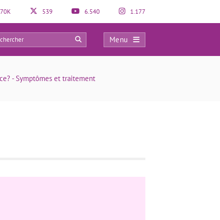
70K
539
6.540
1.177
Menu
0
ce? - Symptômes et traitement