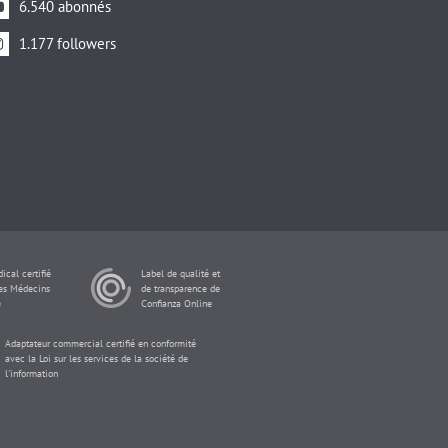
6.540 abonnés
1.177 followers
ical certifié
Label de qualité et
des Médecins
de transparence de
e
Confianza Online
Adaptateur commercial certifié en conformité
avec la Loi sur les services de la société de
l'information