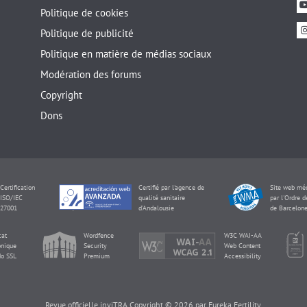
Politique de cookies
Politique de publicité
Politique en matière de médias sociaux
Modération des forums
Copyright
Dons
Certification
Certifié par l'agence de
Site web méd
ISO/IEC
qualité sanitaire
par l'Ordre 
27001
d'Andalousie
de Barcelon
cat
Wordfence
W3C WAI-AA
onique
Security
Web Content
o SSL
Premium
Accessibility
Revue officielle inviTRA Copyright © 2026 par Eureka Fertility.