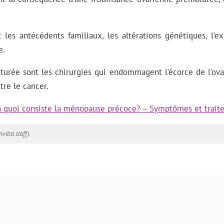
 les antécédents familiaux, les altérations génétiques, l'
e.
urée sont les chirurgies qui endommagent l'écorce de l'ovai
tre le cancer.
 quoi consiste la ménopause précoce? – Symptômes et trait
nvitra staff).