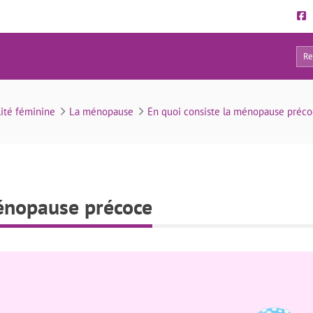
6
Causes possibles de ménopause précoce
lité féminine
La ménopause
En quoi consiste la ménopause préco
énopause précoce