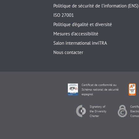
Politique de sécurité de l’information (ENS)
ISO 27001
Politique d’égalité et diversité
Mesures d’accessibilité
Salon international inviTRA
Nous contacter
Certificat de conformité au
Schéma national de sécurité
espagnol
Signatory of
Certifi
the Diversity
Electr
Charter
Comod