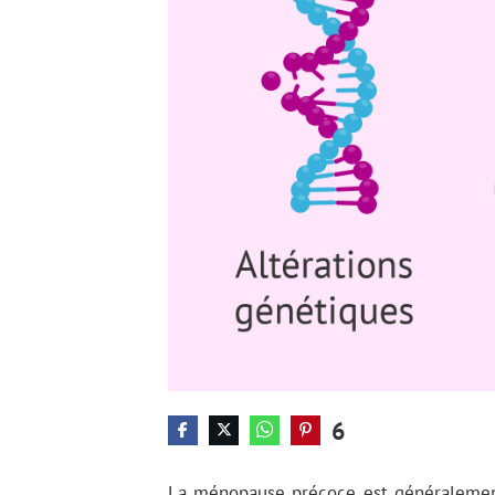
6
La ménopause précoce est généralement 