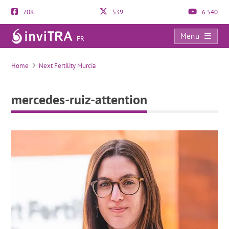
70K
539
6.540
Menu
FR
mercedes-ruiz-attention
Home
Next Fertility Murcia
mercedes-ruiz-attention