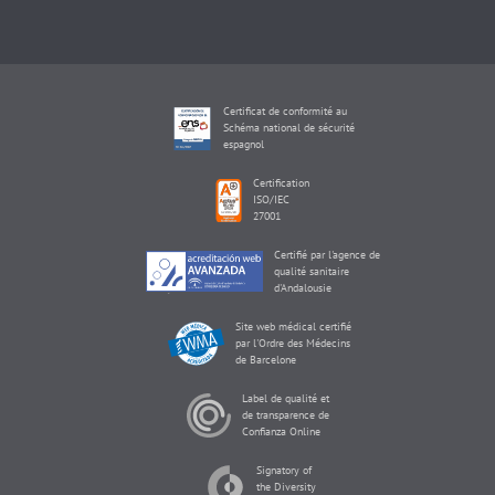
Certificat de conformité au
Schéma national de sécurité
espagnol
Certification
ISO/IEC
27001
Certifié par l'agence de
qualité sanitaire
d'Andalousie
Site web médical certifié
par l'Ordre des Médecins
de Barcelone
Label de qualité et
de transparence de
Confianza Online
Signatory of
the Diversity