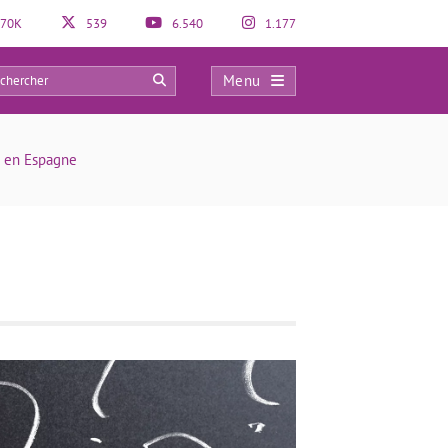
70K
539
6.540
1.177
Menu
0
e en Espagne