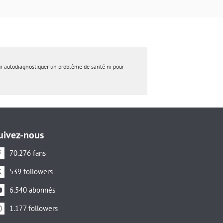
ur autodiagnostiquer un problème de santé ni pour
uivez-nous
70.276 fans
539 followers
6.540 abonnés
1.177 followers