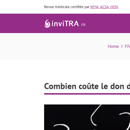
Revue médicale certifiée par
WMA, ACSA, HON
.
FR
Home
FI
Combien coûte le don 