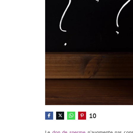
10
Le
don de sperme
n'augmente pas cons