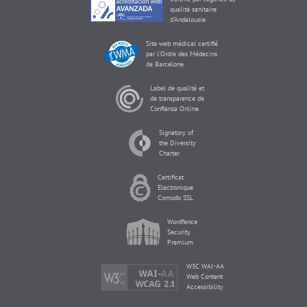
qualité sanitaire
d'Andalousie
Site web médical certifié
par l'Ordre des Médecins
de Barcelone
Label de qualité et
de transparence de
Confianza Online
Signatory of
the Diversity
Charter
Certificat
Electronique
Comodo SSL
Wordfence
Security
Premium
W3C WAI-AA
Web Content
Accessibility