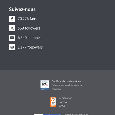
Suivez-nous
70.276 fans
539 followers
6.540 abonnés
1.177 followers
Certificat de conformité au
Schéma national de sécurité
espagnol
Certification
ISO/IEC
27001
Certifié par l'agence de