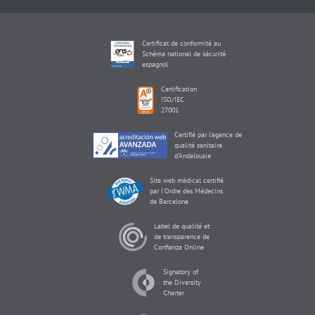
Certificat de conformité au
Schéma national de sécurité
espagnol
Certification
ISO/IEC
27001
Certifié par l'agence de
qualité sanitaire
d'Andalousie
Site web médical certifié
par l'Ordre des Médecins
de Barcelone
Label de qualité et
de transparence de
Confianza Online
Signatory of
the Diversity
Charter