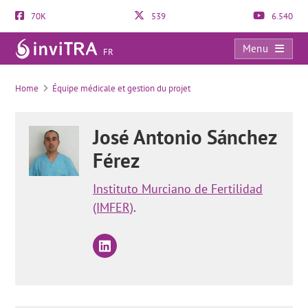
70K
539
6.540
Menu
FR
Tératospermie ou tératozoospermie: définition et traitement
Home
Équipe médicale et gestion du projet
José Antonio Sánchez
Férez
Instituto Murciano de Fertilidad
(IMFER)
.