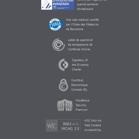
qualité sanitaire
d'Andalousie
Site web médical certifié
par l'Ordre des Médecins
de Barcelone
Label de qualité et
de transparence de
Confianza Online
Signatory of
the Diversity
Charter
Certificat
Electronique
Comodo SSL
Wordfence
Security
Premium
W3C WAI-AA
Web Content
Accessibility