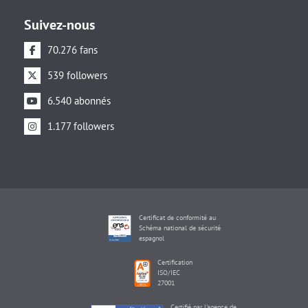
Suivez-nous
70.276 fans
539 followers
6.540 abonnés
1.177 followers
Certificat de conformité au
Schéma national de sécurité
espagnol
Certification
ISO/IEC
27001
Certifié par l'agence de