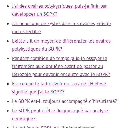
J'ai des ovaires polykystiques, puis-je finir par
développer un SOPK?
J'ai beaucoup de kystes dans les ovaires, suis-je
moins fertile?
Existe-t-il un moyen de différencier les ovaires
polykystiques du SOPK?
Pendant combien de temps puis-je essayer le
traitement au clomifène avant de passer au
létrozole pour devenir enceinte avec le SOPK?
Est-ce que le fait d'avoir un taux de LH élevé
signifie que j'ai le SOPK?
Le SOPK est-il toujours accompagné d'hirsutisme?
Le SOPK peut-il être diagnostiqué par analyse
génétique?