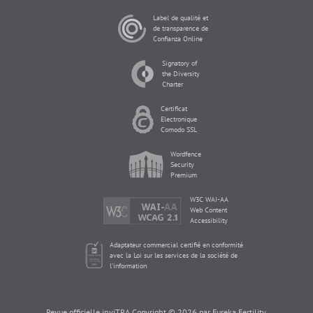
Label de qualité et
de transparence de
Confianza Online
Signatory of
the Diversity
Charter
Certificat
Electronique
Comodo SSL
Wordfence
Security
Premium
W3C WAI-AA
Web Content
Accessibility
Adaptateur commercial certifié en conformité
avec la Loi sur les services de la société de
l'information
Revue officielle inviTRA Copyright © 2026 par Eureka Fertility.