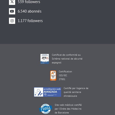
539 followers
6.540 abonnés
1.177 followers
Certificat de conformité au
Schéma national de sécurité
espagnol
Certification
ISO/IEC
27001
Certifié par l'agence de
qualité sanitaire
d'Andalousie
Site web médical certifié
par l'Ordre des Médecins
de Barcelone