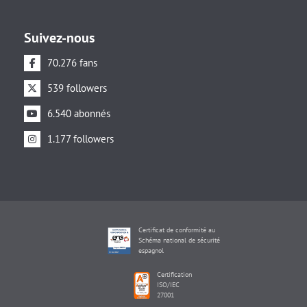
Suivez-nous
70.276 fans
539 followers
6.540 abonnés
1.177 followers
Certificat de conformité au
Schéma national de sécurité
espagnol
Certification
ISO/IEC
27001