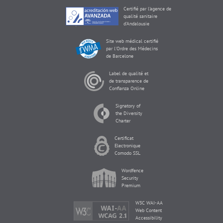
Certifié par l'agence de
qualité sanitaire
d'Andalousie
Site web médical certifié
par l'Ordre des Médecins
de Barcelone
Label de qualité et
de transparence de
Confianza Online
Signatory of
the Diversity
Charter
Certificat
Electronique
Comodo SSL
Wordfence
Security
Premium
W3C WAI-AA
Web Content
Accessibility