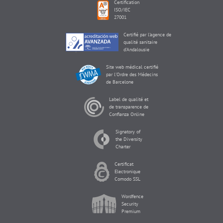
Certification
ISO/IEC
27001
Certifié par l'agence de
qualité sanitaire
d'Andalousie
Site web médical certifié
par l'Ordre des Médecins
de Barcelone
Label de qualité et
de transparence de
Confianza Online
Signatory of
the Diversity
Charter
Certificat
Electronique
Comodo SSL
Wordfence
Security
Premium