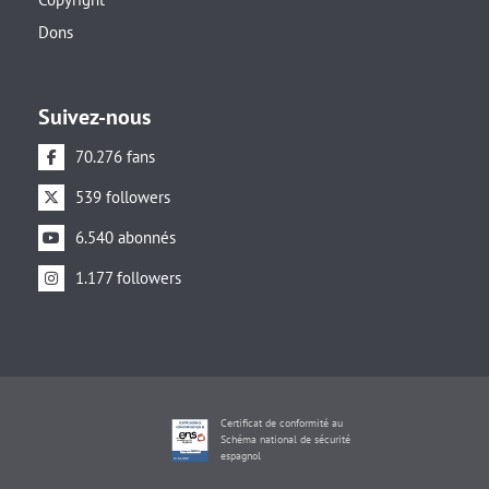
Dons
Suivez-nous
70.276 fans
539 followers
6.540 abonnés
1.177 followers
Certificat de conformité au
Schéma national de sécurité
espagnol