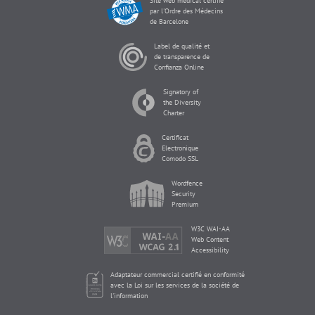
Site web médical certifié
par l'Ordre des Médecins
de Barcelone
Label de qualité et
de transparence de
Confianza Online
Signatory of
the Diversity
Charter
Certificat
Electronique
Comodo SSL
Wordfence
Security
Premium
W3C WAI-AA
Web Content
Accessibility
Adaptateur commercial certifié en conformité
avec la Loi sur les services de la société de
l'information