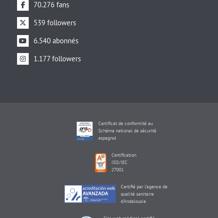
70.276 fans
539 followers
6.540 abonnés
1.177 followers
Certificat de conformité au
Schéma national de sécurité
espagnol
Certification
ISO/IEC
27001
Certifié par l'agence de
qualité sanitaire
d'Andalousie