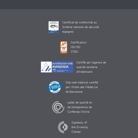
Certificat de conformité au
Schéma national de sécurité
espagnol
Certification
ISO/IEC
27001
Certifié par l'agence de
qualité sanitaire
d'Andalousie
Site web médical certifié
par l'Ordre des Médecins
de Barcelone
Label de qualité et
de transparence de
Confianza Online
Signatory of
the Diversity
Charter