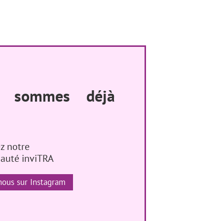
s sommes déjà
z notre
uté inviTRA
nous sur Instagram