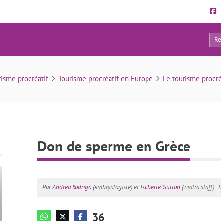
36
Don de sperme en Grèce
risme procréatif
Tourisme procréatif en Europe
Le tourisme procré
Don de sperme en Grèce
Par
Andrea Rodrigo
(embryologiste) et
Isabelle Gutton
(invitra staff).
D
36