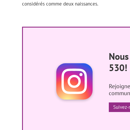
considérés comme deux naissances.
Nou
530!
Rejoigne
communa
Suivez-