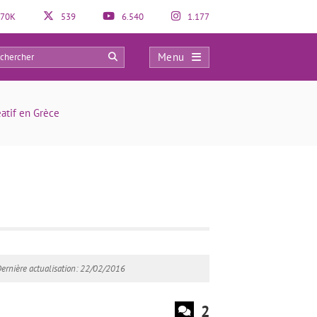
70K
539
6.540
1.177
Menu
2
atif en Grèce
ernière actualisation: 22/02/2016
2