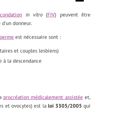
écondation
in vitro
(
FIV
) peuvent être
 d'un donneur.
sperme
est nécessaire sont :
aires et couples lesbiens)
e à la descendance
la
procréation médicalement assistée
et,
s et ovocytes) est la
loi 3305/2005
qui