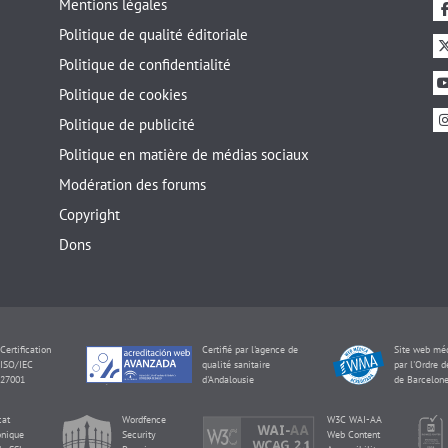
Mentions légales
Politique de qualité éditoriale
Politique de confidentialité
Politique de cookies
Politique de publicité
Politique en matière de médias sociaux
Modération des forums
Copyright
Dons
Certification
Certifié par l'agence de
Site web méd
ISO/IEC
qualité sanitaire
par l'Ordre 
27001
d'Andalousie
de Barcelon
cat
Wordfence
W3C WAI-AA
onique
Security
Web Content