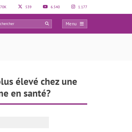
70K
539
6.540
1.177
Menu
0
plus élevé chez une
me en santé?