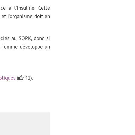
e à l'insuline. Cette
 et l'organisme doit en
sociés au SOPK, donc si
une femme développe un
stiques
(
41).