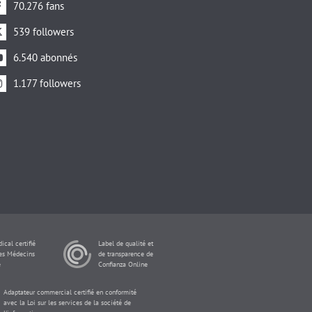
70.276 fans
539 followers
6.540 abonnés
1.177 followers
ical certifié
Label de qualité et
des Médecins
de transparence de
e
Confianza Online
Adaptateur commercial certifié en conformité
avec la Loi sur les services de la société de