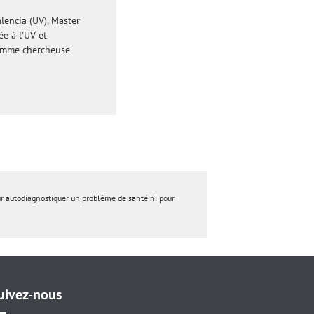
lencia (UV), Master
e à l'UV et
 comme chercheuse
ur autodiagnostiquer un problème de santé ni pour
uivez-nous