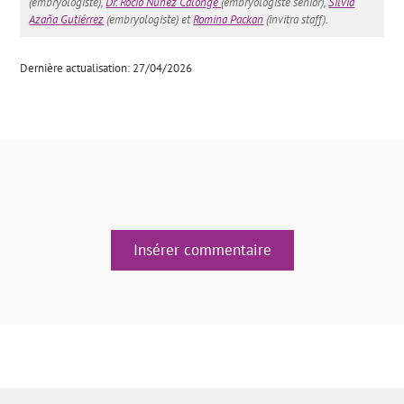
(embryologiste),
Dr. Rocío Núñez Calonge
(embryologiste sénior),
Silvia
Azaña Gutiérrez
(embryologiste) et
Romina Packan
(invitra staff).
Dernière actualisation: 27/04/2026
Insérer commentaire