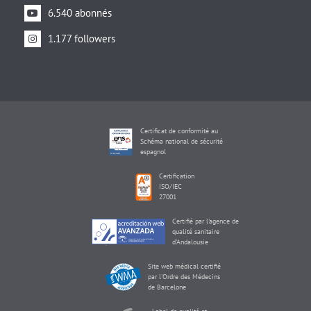
6.540 abonnés
1.177 followers
Certificat de conformité au
Schéma national de sécurité
espagnol
Certification
ISO/IEC
27001
Certifié par l'agence de
qualité sanitaire
d'Andalousie
Site web médical certifié
par l'Ordre des Médecins
de Barcelone