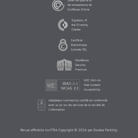
Label de qualité et
de transparence de
Confianza Online
Signatory of
the Diversity
Charter
Certificat
Electronique
Comodo SSL
Wordfence
Security
Premium
W3C WAI-AA
Web Content
Accessibility
Adaptateur commercial certifié en conformité
avec la Loi sur les services de la société de
l'information
Revue officielle inviTRA Copyright © 2026 par Eureka Fertility.